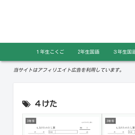
１年生こくご
2年生国語
３年生国
当サイトはアフィリエイト広告を利用しています。
４けた
3年生
3年生