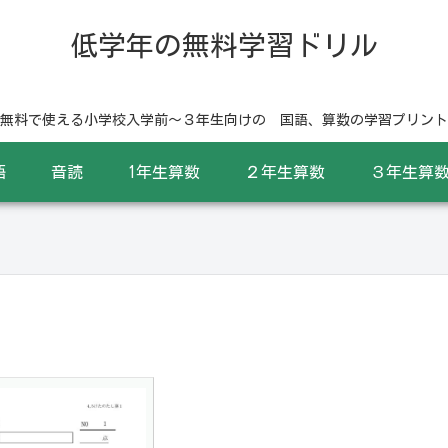
低学年の無料学習ドリル
無料で使える小学校入学前〜３年生向けの 国語、算数の学習プリント
語
音読
1年生算数
２年生算数
３年生算