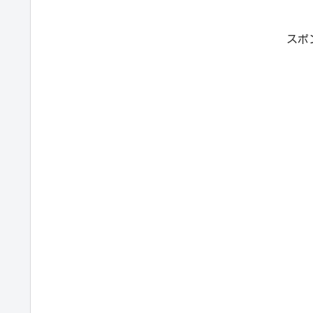
くように練習...
くように練習...
スポ