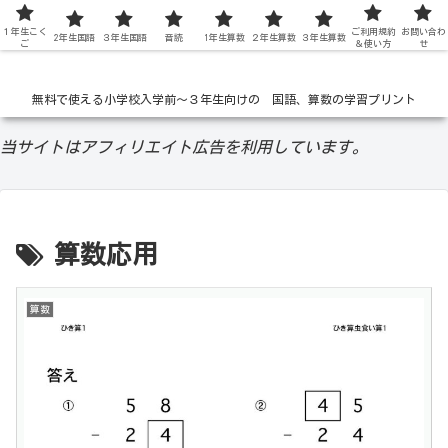
１年生こく
低学年の無料学習ドリル
ご利用規約
お問い合わ
2年生国語
３年生国語
音読
1年生算数
２年生算数
３年生算数
ご
＆使い方
せ
無料で使える小学校入学前〜３年生向けの 国語、算数の学習プリント
当サイトはアフィリエイト広告を利用しています。
算数応用
算数