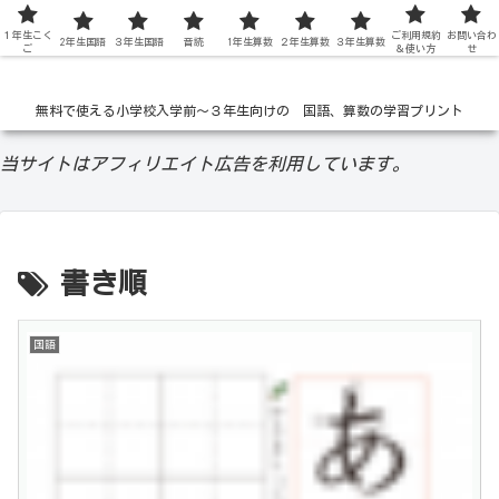
１年生こく
低学年の無料学習ドリル
ご利用規約
お問い合わ
2年生国語
３年生国語
音読
1年生算数
２年生算数
３年生算数
ご
＆使い方
せ
無料で使える小学校入学前〜３年生向けの 国語、算数の学習プリント
当サイトはアフィリエイト広告を利用しています。
書き順
国語