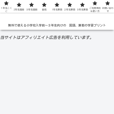
１年生こく
低学年の無料学習ドリル
ご利用規約
お問い合わ
2年生国語
３年生国語
音読
1年生算数
２年生算数
３年生算数
ご
＆使い方
せ
無料で使える小学校入学前〜３年生向けの 国語、算数の学習プリント
当サイトはアフィリエイト広告を利用しています。