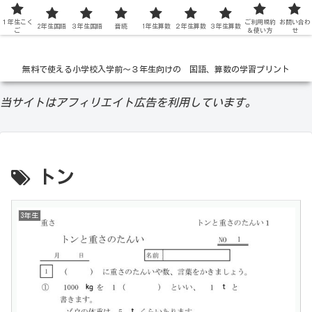
１年生こく
低学年の無料学習ドリル
ご利用規約
お問い合わ
2年生国語
３年生国語
音読
1年生算数
２年生算数
３年生算数
ご
＆使い方
せ
無料で使える小学校入学前〜３年生向けの 国語、算数の学習プリント
当サイトはアフィリエイト広告を利用しています。
トン
3年生