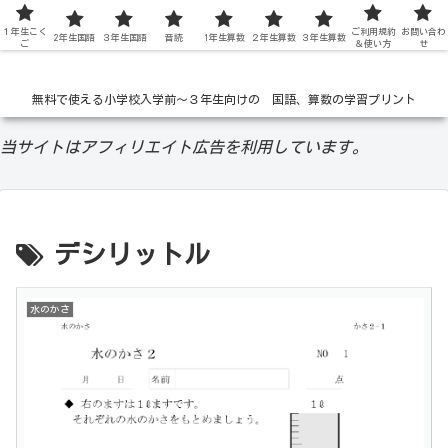
１年生こく
低学年の無料学習ドリル
ご利用規約
お問い合わ
2年生国語
３年生国語
音読
1年生算数
２年生算数
３年生算数
ご
＆使い方
せ
無料で使える小学校入学前〜３年生向けの 国語、算数の学習プリント
当サイトはアフィリエイト広告を利用しています。
デシリットル
水のかさ