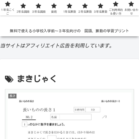
１年生こく
低学年の無料学習ドリル
ご利用規約
お問い合わ
2年生国語
３年生国語
音読
1年生算数
２年生算数
３年生算数
ご
＆使い方
せ
無料で使える小学校入学前〜３年生向けの 国語、算数の学習プリント
当サイトはアフィリエイト広告を利用しています。
まきじゃく
長さ