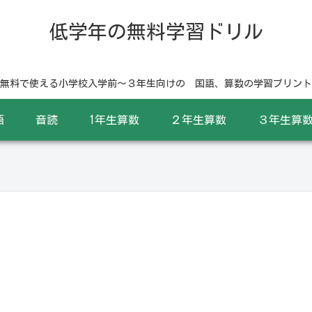
低学年の無料学習ドリル
無料で使える小学校入学前〜３年生向けの 国語、算数の学習プリント
語
音読
1年生算数
２年生算数
３年生算