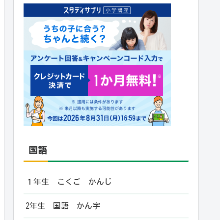
国語
１年生 こくご かんじ
2年生 国語 かん字