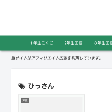
１年生こくご
2年生国語
３年生国
当サイトはアフィリエイト広告を利用しています。
ひっさん
算数