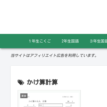
１年生こくご
2年生国語
３年生国
当サイトはアフィリエイト広告を利用しています。
かけ算計算
算数