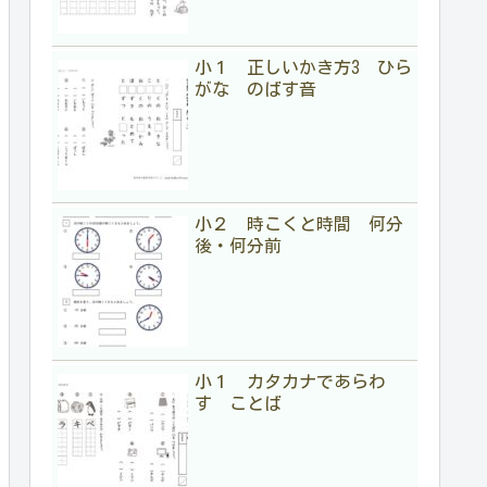
小１ 正しいかき方3 ひら
がな のばす音
小２ 時こくと時間 何分
後・何分前
小１ カタカナであらわ
す ことば