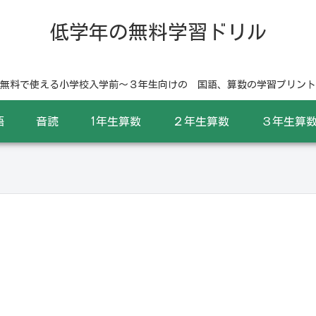
低学年の無料学習ドリル
無料で使える小学校入学前〜３年生向けの 国語、算数の学習プリント
語
音読
1年生算数
２年生算数
３年生算