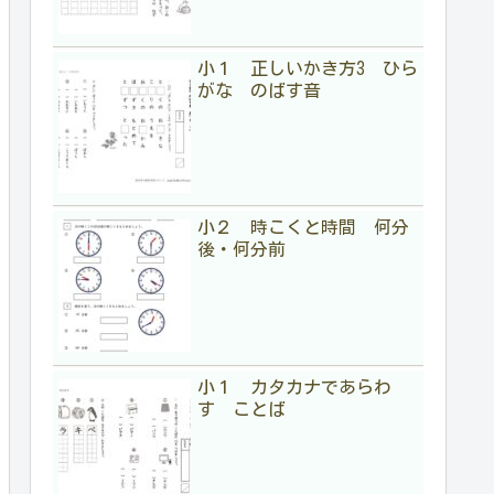
小１ 正しいかき方3 ひら
がな のばす音
小２ 時こくと時間 何分
後・何分前
小１ カタカナであらわ
す ことば