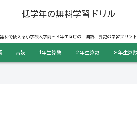
低学年の無料学習ドリル
無料で使える小学校入学前〜３年生向けの 国語、算数の学習プリント
語
音読
1年生算数
２年生算数
３年生算