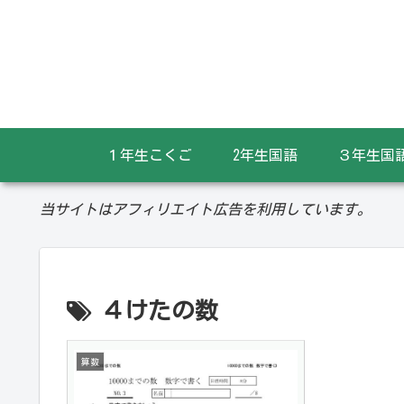
１年生こくご
2年生国語
３年生国
当サイトはアフィリエイト広告を利用しています。
４けたの数
算数