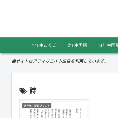
１年生こくご
2年生国語
３年生国
当サイトはアフィリエイト広告を利用しています。
詩
低学年 音読プリント