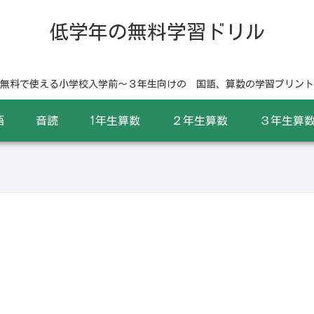
低学年の無料学習ドリル
無料で使える小学校入学前〜３年生向けの 国語、算数の学習プリント
語
音読
1年生算数
２年生算数
３年生算