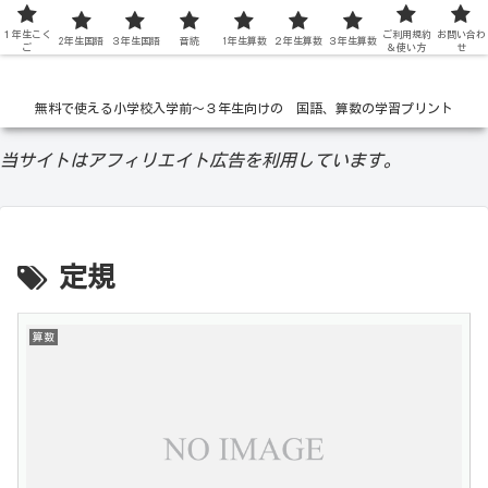
１年生こく
低学年の無料学習ドリル
ご利用規約
お問い合わ
2年生国語
３年生国語
音読
1年生算数
２年生算数
３年生算数
ご
＆使い方
せ
無料で使える小学校入学前〜３年生向けの 国語、算数の学習プリント
当サイトはアフィリエイト広告を利用しています。
定規
算数