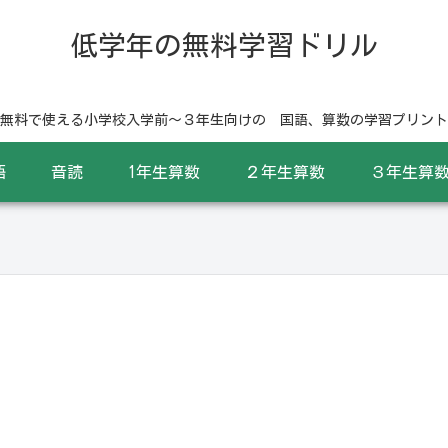
低学年の無料学習ドリル
無料で使える小学校入学前〜３年生向けの 国語、算数の学習プリント
語
音読
1年生算数
２年生算数
３年生算