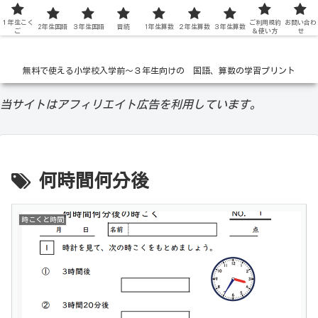
１年生こく
低学年の無料学習ドリル
ご利用規約
お問い合わ
2年生国語
３年生国語
音読
1年生算数
２年生算数
３年生算数
ご
＆使い方
せ
無料で使える小学校入学前〜３年生向けの 国語、算数の学習プリント
当サイトはアフィリエイト広告を利用しています。
何時間何分後
時こくと時間